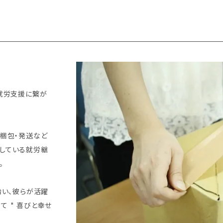
の就労支援に繋が
・梱包・発送など
営している就労継
。
沿い、彼らが活躍
 " 喜びと幸せ